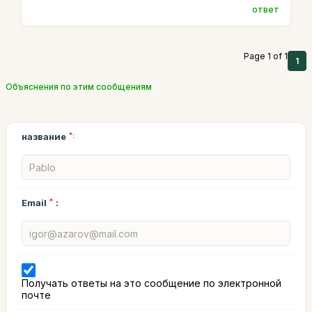
ответ
Page 1 of 1
1
Объяснения по этим сообщениям
название
*:
Email
*
:
Получать ответы на это сообщение по электронной
почте