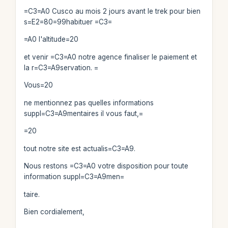
=C3=A0 Cusco au mois 2 jours avant le trek pour bien
s=E2=80=99habituer =C3=
=A0 l'altitude=20
et venir =C3=A0 notre agence finaliser le paiement et
la r=C3=A9servation. =
Vous=20
ne mentionnez pas quelles informations
suppl=C3=A9mentaires il vous faut,=
=20
tout notre site est actualis=C3=A9.
Nous restons =C3=A0 votre disposition pour toute
information suppl=C3=A9men=
taire.
Bien cordialement,