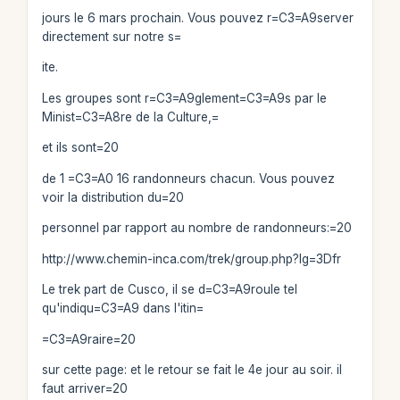
jours le 6 mars prochain. Vous pouvez r=C3=A9server
directement sur notre s=
ite.
Les groupes sont r=C3=A9glement=C3=A9s par le
Minist=C3=A8re de la Culture,=
et ils sont=20
de 1 =C3=A0 16 randonneurs chacun. Vous pouvez
voir la distribution du=20
personnel par rapport au nombre de randonneurs:=20
http://www.chemin-inca.com/trek/group.php?lg=3Dfr
Le trek part de Cusco, il se d=C3=A9roule tel
qu'indiqu=C3=A9 dans l'itin=
=C3=A9raire=20
sur cette page: et le retour se fait le 4e jour au soir. il
faut arriver=20