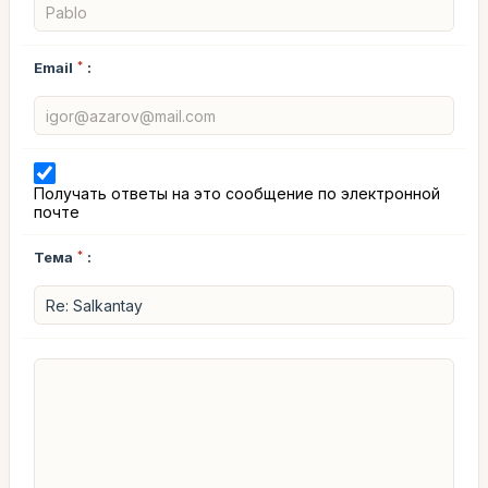
Email
*
:
Получать ответы на это сообщение по электронной
почте
Тема
*
: