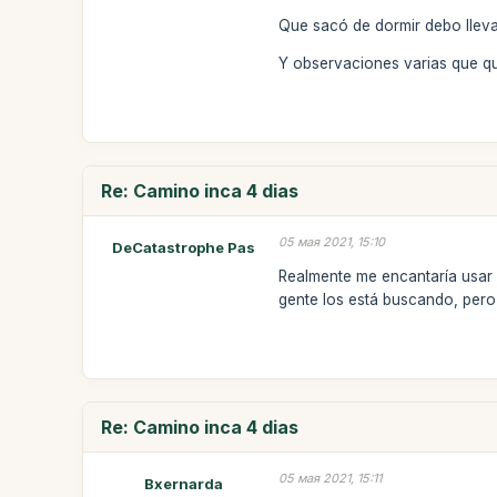
Que sacó de dormir debo lleva
Y observaciones varias que qu
Re: Camino inca 4 dias
05 мая 2021, 15:10
DeCatastrophe Pas
Realmente me encantaría usar 
gente los está buscando, per
Re: Camino inca 4 dias
05 мая 2021, 15:11
Bxernarda