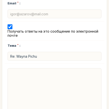
Email
*
:
Получать ответы на это сообщение по электронной
почте
Тема
*
: