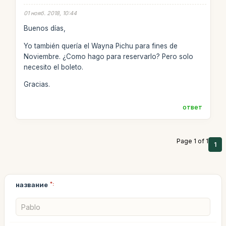
01 нояб. 2018, 10:44
Buenos días,
Yo también quería el Wayna Pichu para fines de
Noviembre. ¿Como hago para reservarlo? Pero solo
necesito el boleto.
Gracias.
ответ
Page 1 of 1
1
название
*: